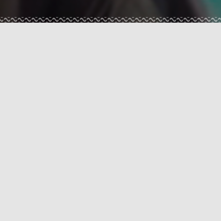
UAL
GUIA 