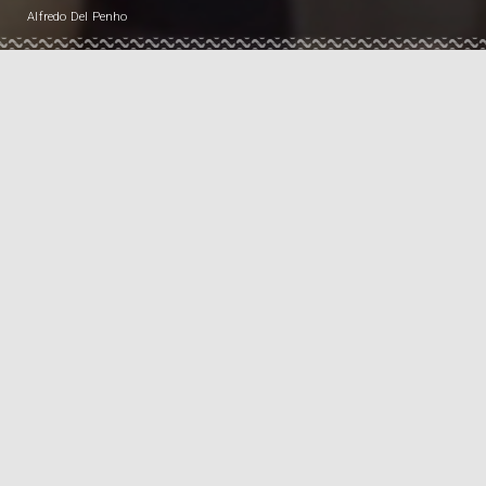
Alfredo Del Penho
GUIA DO PONT