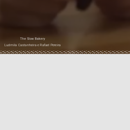
The Slow Bakery
Ludmila Castanheira e Rafael Pereira
GUIA DO PONT